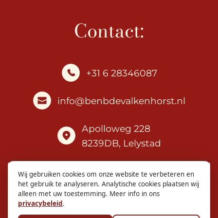
Contact:
+31 6 28346087
info@benbdevalkenhorst.nl
Apolloweg 228
8239DB, Lelystad
"Vlak bij De Oostvaardersplassen, Batavia Stad,
Wij gebruiken cookies om onze website te verbeteren en
het gebruik te analyseren. Analytische cookies plaatsen wij
Aviodrome, Vliegveld Lelystad en nog veel
alleen met uw toestemming. Meer info in ons
meer!"
privacybeleid
.